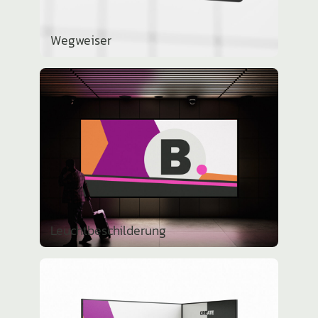
Wegweiser
Leucht­be­schil­de­rung