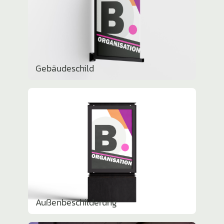
Gebäu­de­schild
Außen­be­schil­de­rung