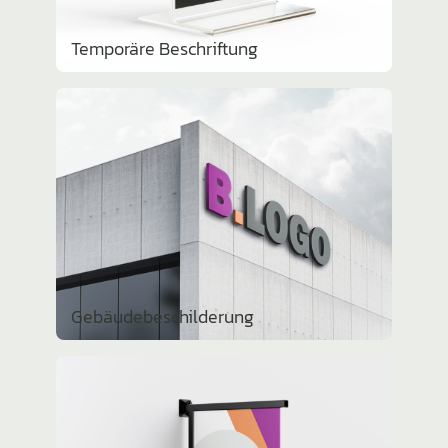
Temporäre Beschrif­tung
Gebäu­de­be­schil­de­rung