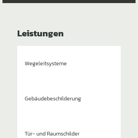
Leistungen
Wegeleit­sys­teme
Gebäu­de­be­schil­de­rung
Tür- und Raumschilder