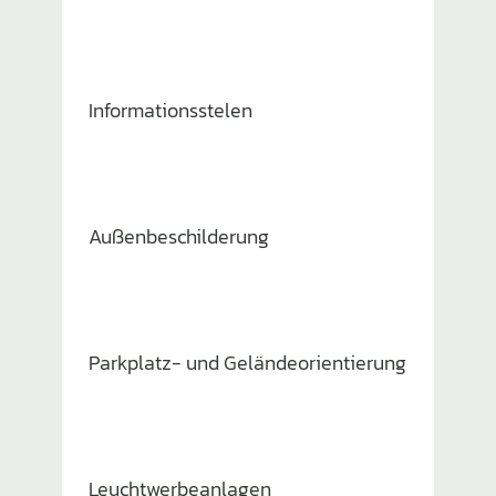
Infor­ma­ti­ons­stelen
Außen­be­schil­de­rung
Parkplatz- und Gelän­de­ori­en­tie­rung
Leucht­wer­be­an­lagen